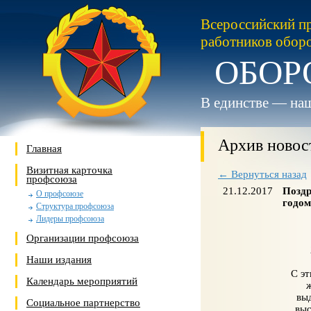
Всероссийский п
работников обор
ОБОР
В единстве — наш
Архив новос
Главная
Визитная карточка
← Вернуться назад
профсоюза
21.12.2017
Поздр
О профсоюзе
годом
Структура профсоюза
Лидеры профсоюза
Организации профсоюза
Наши издания
С э
Календарь мероприятий
вы
Социальное партнерство
выс