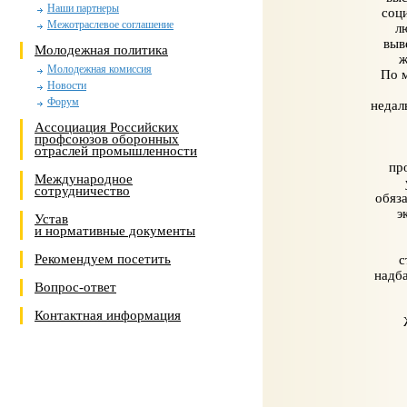
Наши партнеры
соц
Межотраслевое соглашение
л
выв
Молодежная политика
ж
Молодежная комиссия
По м
Новости
Форум
недал
Ассоциация Российских
профсоюзов оборонных
отраслей промышленности
пр
Международное
сотрудничество
обяза
э
Устав
и нормативные документы
Рекомендуем посетить
с
надб
Вопрос-ответ
Контактная информация