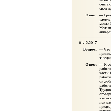
считаю
свои п
Ответ:
— Граж
удовле
могло 
Железн
аппара
01.12.2017
Вопрос:
— Что 
приним
заседа
Ответ:
— К со
работн
части 
работн
он доб
работн
Трудов
оговар
коллек
при ра
предсе
комите