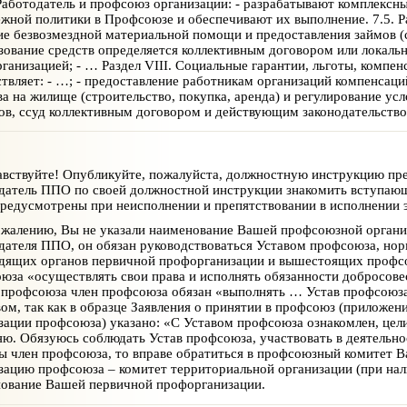
Работодатель и профсоюз организации: - разрабатывают комплекс
жной политики в Профсоюзе и обеспечивают их выполнение. 7.5. Ра
ие безвозмездной материальной помощи и предоставления займов (
зование средств определяется коллективным договором или локаль
ганизацией; - … Раздел VIII. Социальные гарантии, льготы, компен
твляет: - …; - предоставление работникам организаций компенсаций
ва на жилище (строительство, покупка, аренда) и регулирование ус
ов, ссуд коллективным договором и действующим законодательство
вствуйте! Опубликуйте, пожалуйста, должностную инструкцию пре
датель ППО по своей должностной инструкции знакомить вступающ
редусмотрены при неисполнении и препятствовании в исполнении э
жалению, Вы не указали наименование Вашей профсоюзной органи
дателя ППО, он обязан руководствоваться Уставом профсоюза, н
дящих органов первичной профорганизации и вышестоящих профсоюз
юза «осуществлять свои права и исполнять обязанности добросовес
 профсоюза член профсоюза обязан «выполнять … Устав профсоюза
вом, так как в образце Заявления о принятии в профсоюз (приложе
зации профсоюза) указано: «С Уставом профсоюза ознакомлен, цели
яю. Обязуюсь соблюдать Устав профсоюза, участвовать в деятельн
ы член профсоюза, то вправе обратиться в профсоюзный комитет 
зацию профсоюза – комитет территориальной организации (при нали
ование Вашей первичной профорганизации.