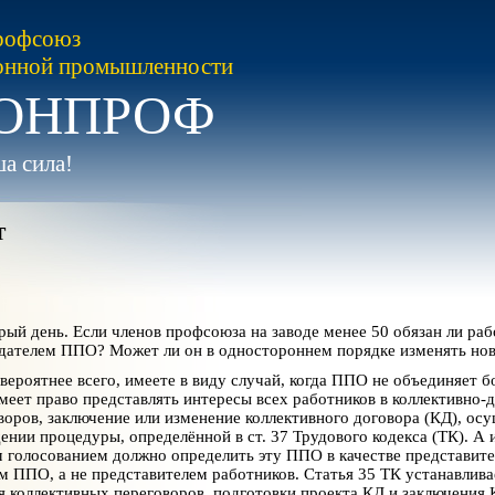
рофсоюз
онной промышленности
ОНПРОФ
а сила!
т
ый день. Если членов профсоюза на заводе менее 50 обязан ли раб
дателем ППО? Может ли он в одностороннем порядке изменять но
вероятнее всего, имеете в виду случай, когда ППО не объединяет б
еет право представлять интересы всех работников в коллективно-
воров, заключение или изменение коллективного договора (КД), осу
ении процедуры, определённой в ст. 37 Трудового кодекса (ТК). А
 голосованием должно определить эту ППО в качестве представите
м ППО, а не представителем работников. Статья 35 ТК устанавлива
я коллективных переговоров, подготовки проекта КД и заключения К