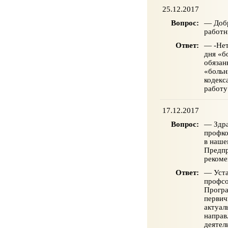
25.12.2017
Вопрос:
— Добр
работн
Ответ:
— -Нет
дня «б
обязан
«больн
кодекс
работу
17.12.2017
Вопрос:
— Здра
профко
в наше
Предпр
рекоме
Ответ:
— Уста
профсо
Програ
первич
актуал
направ
деятел