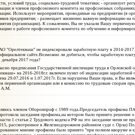
сти, условий труда, социально-трудовой тематики; - организует ре
зации и членов профсоюзного комитета на профсоюзных собраниях
зации. Использует мероприятия, проводимые на предприятии (в ор
иков предприятия; - размещает жизненно важную информацию на 
иятия (организации). К сожалению, Вы не указали Вашу первичну
ацию о работе профсоюзного комитета по обучению и информиро
О "Орелтекмаш" не индексировали заработную плату в 2014-2017 г
официальном сайте.Возможно ли добиться, чтобы заработную пла
1 декабря 2017 года?
асно предписания Государственной инспекции труда в Орловской об
екмаш» на 2016-2018г.г. включен пункт об индексации заработной 
ена 29.07.2016 и 1.07.2017г. Если нарушены Ваши права, и Вы явл
м первичной организации или в комиссию по трудовым спорам пр
 А.М.
ляюсь членом Оборонпроф с 1989 года.Председатель профкома ПА
протокола заседания профкома,на котором было принято решение 
 части 1 статьи 2 Трудового кодекса РФ на это заседание меня не пр
015, рассмотренное в Железнодорожном районном суде г. Орла) Поло
рованное мнение профкома было принято "при полном кворуме и е
а предоставлена, а мотивированное мнение профкома заверено ед