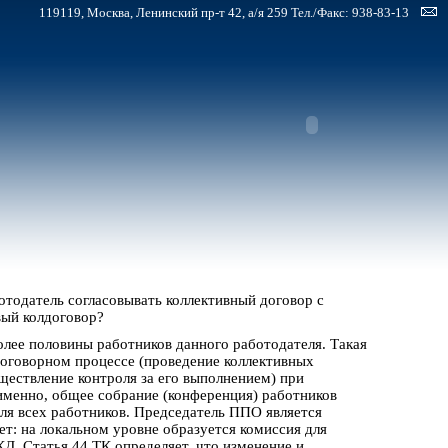
119119, Москва, Ленинский пр-т 42, а/я 259 Тел./Факс: 938-83-13
отодатель согласовывать коллективный договор с
вый колдоговор?
олее половины работников данного работодателя. Такая
договорном процессе (проведение коллективных
ществление контроля за его выполнением) при
 именно, общее собрание (конференция) работников
ля всех работников. Председатель ППО является
ет: на локальном уровне образуется комиссия для
Д. Статья 44 ТК определяет, что изменение и