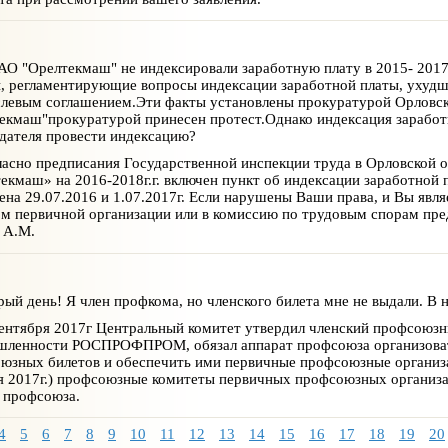
О "Орелтекмаш" не индексировали заработную плату в 2015- 201
, регламентирующие вопросы индексации заработной платы, ухуд
слевым соглашением.Эти факты установлены прокуратурой Орловс
екмаш"прокуратурой принесен протест.Однако индексация заработн
дателя провести индексацию?
асно предписания Государственной инспекции труда в Орловской об
екмаш» на 2016-2018г.г. включен пункт об индексации заработной 
ена 29.07.2016 и 1.07.2017г. Если нарушены Ваши права, и Вы явл
м первичной организации или в комиссию по трудовым спорам пр
 А.М.
ый день! Я член профкома, но членского билета мне не выдали. В н
ентября 2017г Центральный комитет утвердил членский профсоюзн
ленности РОСПРОФПРОМ, обязал аппарат профсоюза организовать
юзных билетов и обеспечить ими первичные профсоюзные организа
я 2017г.) профсоюзные комитеты первичных профсоюзных организа
 профсоюза.
4
5
6
7
8
9
10
11
12
13
14
15
16
17
18
19
20