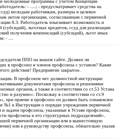
ные молодежные программы с учетом Концепции
ботодатель: - ….; - предусматривает средства на
ссуд) молодым работникам, размеры и целевое
ным актом организации, согласованным с первичной
сации 8.3. Работодатель изыскивает возможность и
 (субсидий), льготных кредитов, ссуд для реализации
ловий получения компенсаций (субсидий), льгот иных
м; - …
дседателя ППО на вашем сайте. Должен ли
их в профсоюз и членов профсоюза с уставом? Какие
того действия? Предприятие закрытое.
зации. В профсоюзе нет должностной инструкции
ормативными документами профсоюза и решениями
ных органов, а также в соответствии со ст.53 Устава
тно и разумно». Поскольку в соответствии со ст.9
», при приеме в профсоюз он должен быть ознакомлен
ние №1 к Инструкции о порядке учреждения первичной
 и задачи профсоюза, указанные в Уставе профсоюза,
ости профсоюза и его структурных подразделений».
Вашей первичной организации или в вышестоящую
чии) или к руководству профсоюза, обязательно указав