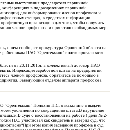
гулярные выступления председателя первичной
, конференциях в подразделениях первичной
ганизации) для информирования членов профсоюза и
профсоюзных стендах, в средствах информации
ю профсоюзную организацию для того, чтобы получить
ванию членов профсоюза и принятию необходимых мер.
.г., о чем сообщает прокуратура Орловской области на
ту работникам ПАО "Орелтекмаш" индексировали хотя
ласти от 20.11.2015г. в коллективный договор ПАО
платы. Индексация заработной платы на предприятии
яетесь членом профсоюза, обратитесь за помощью в
едприятия. Заведующий отделом аппарата профсоюза
О "Орелтекмаш" Полохин Н.С. отказал мне в выдаче
о моем увольнении по сокращению штата.В нарушение
иглашали.В суде о восстановлении на работе ( дело № 2-
хин Н.С. участвовал как свидетель и заверил суд, что
диногласно"При этом копия заседания профкома в суд
инолично председателем профкома Полохиным Н.С.Я