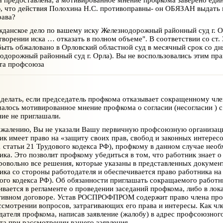
, что действия Полохина Н.С. противоправны- он ОБЯЗАН выдать м
рава?
данское дело по вашему иску Железнодорожный районный суд г. Ор
творении иска … отказать в полном объеме". В соответствии со ст
быть обжаловано в Орловский областной суд в месячный срок со дн
одорожный районный суд г. Орла). Вы не воспользовались этим пр
та профсоюза
делать, если председатель профкома отказывает сокращенному чле
алось мотивированное мнение профкома о согласии (несогласии ) 
ние не приглашали.
жалению, Вы не указали Вашу первичную профсоюзную организаци
ик имеет право на «защиту своих прав, свобод и законных интерес
1 статьи 21 Трудового кодекса РФ), профкому в данном случае нео
ика. Это позволит профкому убедиться в том, что работник знает о
ровольно все решения, которые указаны в представленных документ
ика со стороны работодателя и обеспечивается право работника на з
ого кодекса РФ). Об обязанности приглашать сокращаемого работн
ивается в регламенте о проведении заседаний профкома, либо в ло
тивном договоре. Устав РОСПРОФПРОМ содержит право члена проф
ссмотрении вопросов, затрагивающих его права и интересы. Как ч
дателя профкома, написав заявление (жалобу) в адрес профсоюзног
та при рассмотрении вашего заявления.