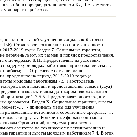
ния, либо в порядке, установленном КД. Т.е. изменять
лом аппарата профсоюза.
, в частности: - об улучшении социально-бытовых
екса РФ). Отраслевое соглашение по промышленности
2017-2019 годы: Раздел 7. Социальные гарантии,
е перечень льгот, их размер и порядок предоставления,
а с молодежью 8.11. Предоставлять на условиях,
ю поддержку молодых работников при создании семьи,
 проблем; …. Отраслевое соглашение по
ы, продленное на период 2017-2019 годов (с
льготы молодым работникам 7.5. Работодатель
й материальной помощи и предоставления займов (ссуд)
пределяются коллективным договором или локальным
й организацией. 7.5.5. Предоставляет иногородним
ным договором. Раздел X. Социальные гарантии, льготы
а может: -….; - принимать меры для улучшения
ентрализованные источники и собственные средства; -…
ом жилье и др.; -…. Конкретные формы социально-
ботникам Организаций, предусматриваются в
льного агентства по техническому регулированию и
ьные гарантии и льготы молодым работникам 7.4. В этих