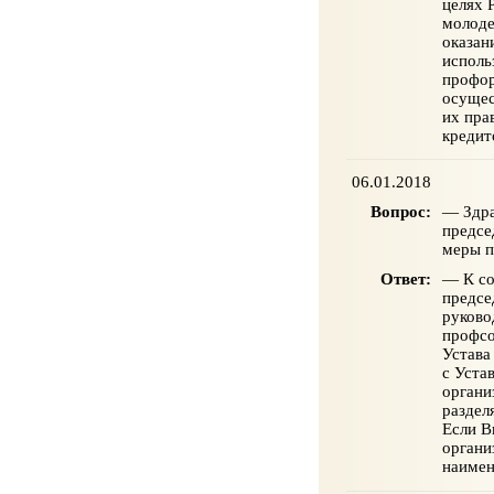
целях 
молоде
оказан
исполь
профор
осущес
их пра
кредит
06.01.2018
Вопрос:
— Здра
предсе
меры п
Ответ:
— К со
предсе
руково
профсо
Устава
с Уста
органи
раздел
Если В
органи
наимен