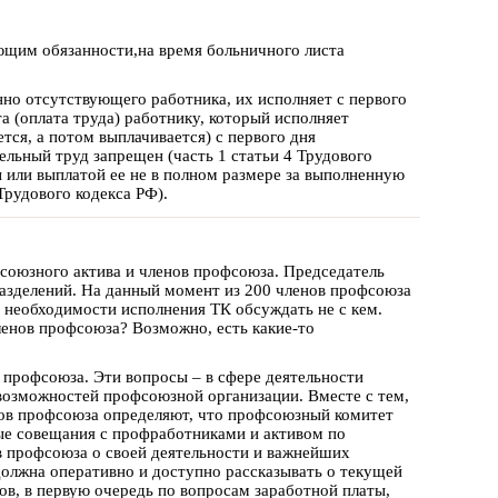
щим обязанности,на время больничного листа
нно отсутствующего работника, их исполняет с первого
а (оплата труда) работнику, который исполняет
тся, а потом выплачивается) с первого дня
льный труд запрещен (часть 1 статьи 4 Трудового
 или выплатой ее не в полном размере за выполненную
Трудового кодекса РФ).
союзного актива и членов профсоюза. Председатель
азделений. На данный момент из 200 членов профсоюза
 необходимости исполнения ТК обсуждать не с кем.
ленов профсоюза? Возможно, есть какие-то
 профсоюза. Эти вопросы – в сфере деятельности
возможностей профсоюзной организации. Вместе с тем,
ов профсоюза определяют, что профсоюзный комитет
ые совещания с профработниками и активом по
в профсоюза о своей деятельности и важнейших
лжна оперативно и доступно рассказывать о текущей
в, в первую очередь по вопросам заработной платы,