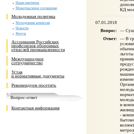
Наши партнеры
дополн
Межотраслевое соглашение
КД мож
Молодежная политика
07.01.2018
Молодежная комиссия
Новости
Вопрос:
— Суще
Форум
Ответ:
— В тр
Ассоциация Российских
услови
профсоюзов оборонных
обычны
отраслей промышленности
льготы
приним
Международное
сотрудничество
предус
рожден
Устав
машино
и нормативные документы
измене
Органи
Рекомендуем посетить
молоды
нормат
Вопрос-ответ
молоды
и комп
Контактная информация
жилищн
- комп
бытово
коллек
метрол