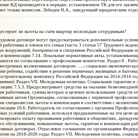
ение КД производятся в порядке, установленном ТК для его заключе
ет только комиссия. Лебедев Н.А., заведующий юридическим отде
ствуют ли льготы на съём квартир мололодым сотрудникам?
удовом договоре могут предусматриваться дополнительные условия
й работника и членов его семьи (часть 3 статьи 57 Трудового код
х вооружений, боеприпасов и спецхимии Российской Федерации на 
 и компенсации 7.14. Локальные нормативные акты, устанавливающи
аются по согласованию с профсоюзным комитетом. Раздел 8 . Работ
мотренных коллективным договором: ….; социально-экономическу
ии ребенка, содействие в решении первичных жилищных и бытовых
строительному комплексу Российской Федерации на 2014-2016 год
ниями): Раздел VII. Молодежная политика. Социальные гарантии и 
зации: 7.5.3. Предусматривает средства на оказание безвозмездно
м работникам, суммы которых и целевое использование средств о
ивным актом Организации, согласованным с первичной профсоюзно
м специалистам льготы и компенсации в соответствии с коллектив
енсации 10.6. Работодатель по согласованию с органами Профсоюз
ых условий работников, используя предназначенные на эти цели ц
енсировать оплату проживания работников в общежитиях, арендуем
го обслуживания, повышенные льготы, гарантии и компенсации ра
тивных договорах. Отраслевое соглашение по организациям Федера
огии на 2018-2020 годы: Раздел VII. Молодежная политика, социал