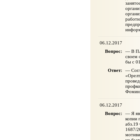
занято
органи
органи
работн
предпр
информ
06.12.2017
Вопрос:
— В ПА
своем 
бы с 0
Ответ:
— Согл
«Орелт
провед
профко
Фомин
06.12.2017
Вопрос:
— Я яв
копии 
абз.19
1687/2
мотиви
не был