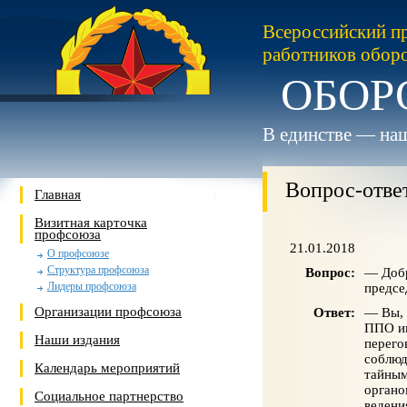
Всероссийский п
работников обор
ОБОР
В единстве — наш
Вопрос-отве
Главная
Визитная карточка
профсоюза
21.01.2018
О профсоюзе
Структура профсоюза
Вопрос:
— Добр
Лидеры профсоюза
предсе
Организации профсоюза
Ответ:
— Вы, 
ППО им
Наши издания
перего
соблюд
Календарь мероприятий
тайным
органо
Социальное партнерство
ведени