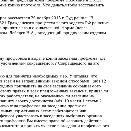
не копию протокола. Что делать,чтобы восстановить
ла рассмотрел 26 ноября 2015 г. Суд решил: "В
. 321 Гражданского процессуального кодекса РФ решение
я принятия его в окончательной форме (через
авом. Лебедев Н.А., заведующий юридическим отделом
ну профсоюза в выдаче копии заседания профкома, где
с увольнением сокращаемого? Сокращаемого на это
ю для принятия необходимых мер. Учитывая, что
ов всеми не запрещенными законом способами» (абз.12
бходимо приглашать на свое заседание сокращаемого
 своих правах и всех предложенных вакансия, принял ли
ах работодателя, не оказывалось ли давление на
ащиту своего достоинства (абз. 19 части 1 статьи 2
ика-члена профсоюза на заседание профкома
кальных нормативных актах работодателя или
союза участвовать в заседаниях выборных органов
лен профсоюза Вы имеете право обжаловать действия
о комитета и принять участие в заседании профсоюзного