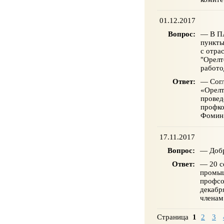
01.12.2017
Вопрос:
— В ПА
пункты
с отра
"Орелт
работо
Ответ:
— Согл
«Орелт
провед
профко
Фомин
17.11.2017
Вопрос:
— Добр
Ответ:
— 20 с
промыш
профсо
декабр
членам
Страница
1
2
3