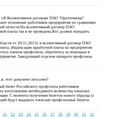
7 г.В Коллективном договоре ПАО "Орелтекмаш"
шают положение работников предприятия по сравнению
кой области.На коллективный договор ПАО
ой платы так и не проведена.Кто должен понудить
ласти от 20.11.2015г. в коллективный договор ПАО
платы. Индексация заработной платы на предприятии
яетесь членом профсоюза, обратитесь за помощью в
едприятия. Заведующий отделом аппарата профсоюза
.в. этот документ актуален?
ый билет Российского профсоюза работников
 изготовление необходимого количества членских
ции. С момента получения билетов нового образца (с
ций будут выдавать членские профсоюзные билеты
21
22
23
24
25
26
27
28
29
30
31
32