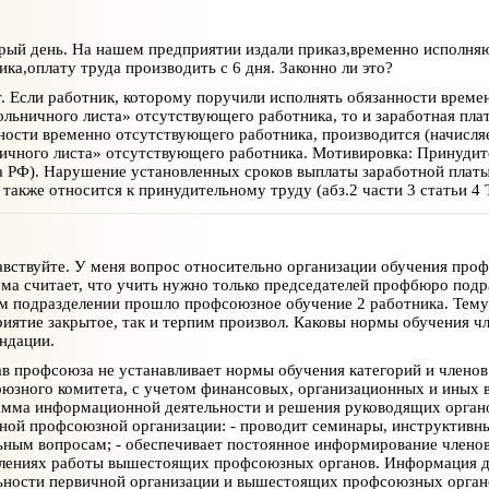
ый день. На нашем предприятии издали приказ,временно исполняю
ика,оплату труда производить с 6 дня. Законно ли это?
. Если работник, которому поручили исполнять обязанности време
ольничного листа» отсутствующего работника, то и заработная плат
ности временно отсутствующего работника, производится (начисляе
ичного листа» отсутствующего работника. Мотивировка: Принудите
а РФ). Нарушение установленных сроков выплаты заработной платы
 также относится к принудительному труду (абз.2 части 3 статьи 4 
вствуйте. У меня вопрос относительно организации обучения проф
ма считает, что учить нужно только председателей профбюро подр
м подразделении прошло профсоюзное обучение 2 работника. Тему
иятие закрытое, так и терпим произвол. Каковы нормы обучения ч
ндации.
в профсоюза не устанавливает нормы обучения категорий и членов
юзного комитета, с учетом финансовых, организационных и иных 
мма информационной деятельности и решения руководящих орган
ной профсоюзной организации: - проводит семинары, инструктивн
ьным вопросам; - обеспечивает постоянное информирование члено
лениях работы вышестоящих профсоюзных органов. Информация до
ьности первичной организации и вышестоящих профсоюзных органо