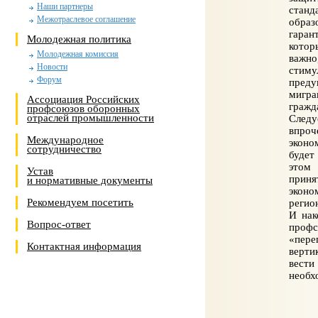
Наши партнеры
станд
Межотраслевое соглашение
образ
гаран
Молодежная политика
котор
Молодежная комиссия
важно
Новости
стим
Форум
преду
мигр
Ассоциация Российских
гражд
профсоюзов оборонных
отраслей промышленности
Следу
впроч
Международное
эконо
сотрудничество
будет
этом 
Устав
прин
и нормативные документы
эконо
Рекомендуем посетить
регио
И нак
Вопрос-ответ
проф
«пере
Контактная информация
верти
вести
необх