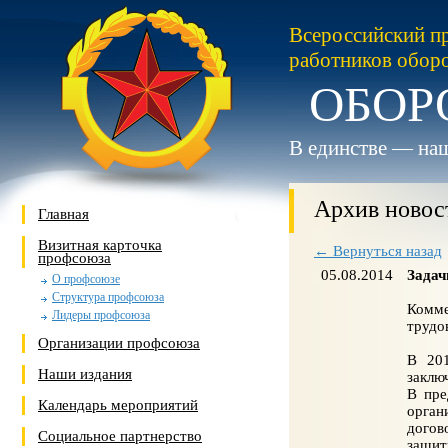
Всероссийский п
работников обор
ОБОР
В единстве — наш
Архив новос
Главная
Визитная карточка
← Вернуться назад
профсоюза
05.08.2014
Задач
О профсоюзе
Структура профсоюза
Комме
Лидеры профсоюза
трудо
Организации профсоюза
В 201
Наши издания
заклю
В пре
Календарь мероприятий
орган
догов
Социальное партнерство
защит