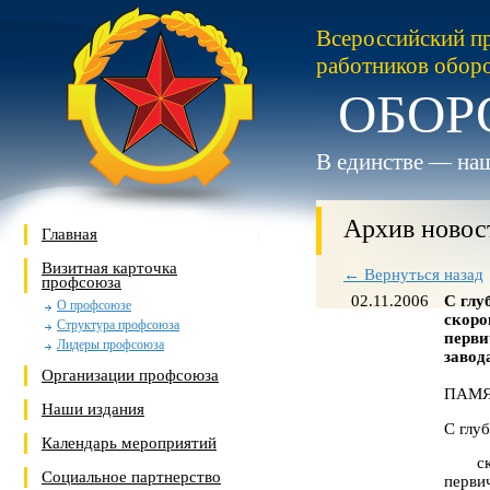
Всероссийский п
работников обор
ОБОР
В единстве — наш
Архив новос
Главная
Визитная карточка
← Вернуться назад
профсоюза
02.11.2006
С глу
О профсоюзе
скоро
Структура профсоюза
перви
Лидеры профсоюза
завод
Организации профсоюза
ПАМЯ
Наши издания
С глу
Календарь мероприятий
с
Социальное партнерство
перви