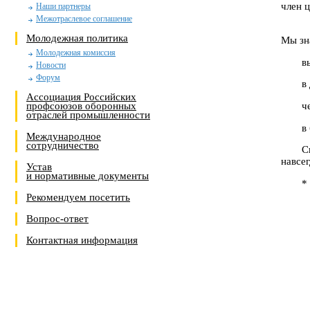
член 
Наши партнеры
Межотраслевое соглашение
Молодежная политика
Мы зн
Молодежная комиссия
в
Новости
Форум
в
Ассоциация Российских
ч
профсоюзов оборонных
отраслей промышленности
в
Международное
сотрудничество
С
навсег
Устав
и нормативные документы
*
Рекомендуем посетить
Вопрос-ответ
Контактная информация