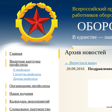
Всероссийский п
работников обор
ОБОР
В единстве — наш
Архив новостей
Главная
Визитная карточка
← Вернуться назад
профсоюза
20.09.2016
Поздравлени
О профсоюзе
Структура профсоюза
Лидеры профсоюза
Организации профсоюза
Наши издания
Календарь мероприятий
Социальное партнерство