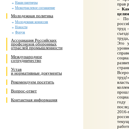
Наши партнеры
прав 
Межотраслевое соглашение
– Ка
целям
Молодежная политика
– По
Молодежная комиссия
росси
Новости
труд 
Форум
съезд
труда
Ассоциация Российских
Это у
профсоюзов оборонных
отраслей промышленности
уров
спра
Международное
социа
сотрудничество
разви
стран
Устав
Всеро
и нормативные документы
труд!
Рекомендуем посетить
власт
колл
Вопрос-ответ
прош
социа
Контактная информация
году
после
2016-
росси
текущ
работ