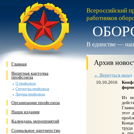
Всероссийский п
работников обор
ОБОР
В единстве — наш
Архив новос
Главная
Визитная карточка
← Вернуться назад
профсоюза
10.10.2016
Конфл
О профсоюзе
форме
Структура профсоюза
Лидеры профсоюза
Из и
Организации профсоюза
дейст
Главн
Наши издания
этот 
пробл
Календарь мероприятий
Конце
труда
Социальное партнерство
и про