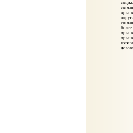
социа
согла
орган
округ
согла
более
орган
орган
кото
догов