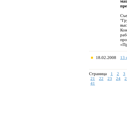
маш
пре
Съе
"Гр
выс
Кон
раб
про
«Пр
18.02.2008
13 
Страница
1
2
3
21
22
23
24
2
41