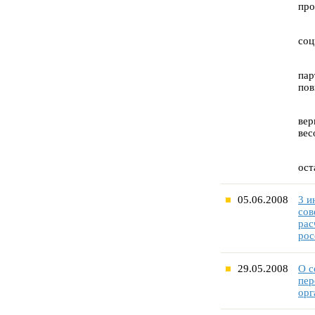
про
соц
пар
пов
вер
вес
ост
05.06.2008
3 и
сов
рас
рос
29.05.2008
О с
пер
орг