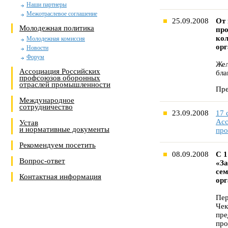
Наши партнеры
Межотраслевое соглашение
25.09.2008
От 
Молодежная политика
про
кол
Молодежная комиссия
орг
Новости
Форум
Жел
Ассоциация Российских
бла
профсоюзов оборонных
отраслей промышленности
Пре
Международное
сотрудничество
23.09.2008
17 
Асс
Устав
и нормативные документы
пр
Рекомендуем посетить
08.09.2008
С 1
Вопрос-ответ
«За
сем
Контактная информация
орг
Пер
Чек
пре
про