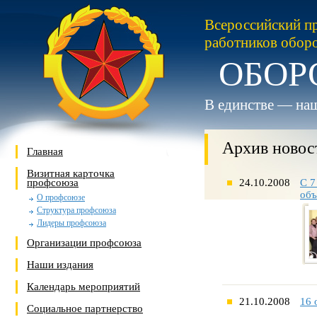
Всероссийский п
работников обор
ОБОР
В единстве — наш
Архив новос
Главная
Визитная карточка
профсоюза
24.10.2008
С 7
объ
О профсоюзе
Структура профсоюза
Лидеры профсоюза
Организации профсоюза
Наши издания
Календарь мероприятий
21.10.2008
16 
Социальное партнерство