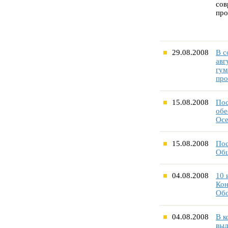
сов
про
29.08.2008
В с
авг
гум
про
15.08.2008
Пос
обе
Осе
15.08.2008
Пос
Общ
04.08.2008
10 
Кон
Об
04.08.2008
В к
выд