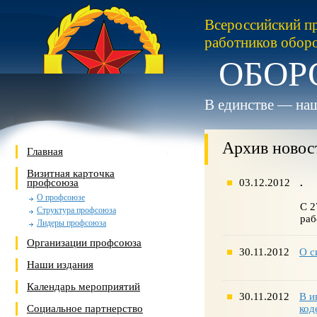
Всероссийский п
работников обор
ОБОР
В единстве — наш
Архив новос
Главная
Визитная карточка
профсоюза
03.12.2012
.
О профсоюзе
С 2
Структура профсоюза
раб
Лидеры профсоюза
Организации профсоюза
30.11.2012
О с
Наши издания
Календарь мероприятий
30.11.2012
В и
Социальное партнерство
код