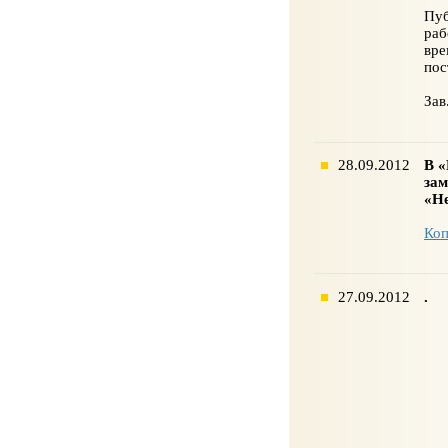
Пуб
раб
вре
пос
Зав
28.09.2012
В «
зам
«Не
Коп
27.09.2012
.