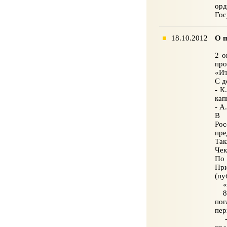
орд
Гос
18.10.2012
О п
2 о
про
«Ит
С д
- К
кап
- А
В р
Рос
пре
Так
Чек
По 
При
(пу
«
8.Р
пог
пер
- в