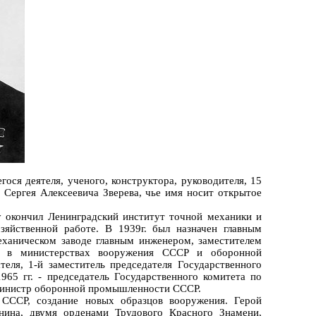
ося деятеля, ученого, конструктора, руководителя, 15
Сергея Алексеевича Зверева, чье имя носит открытое
у окончил Ленинградский институт точной механики и
зяйственной работе. В 1939г. был назначен главным
еханическом заводе главным инженером, заместителем
е в министерствах вооружения СССР и оборонной
еля, 1-й заместитель председателя Государственного
65 гг. - председатель Государственного комитета по
- министр оборонной промышленности СССР.
 СССР, создание новых образцов вооружения. Герой
нина, двумя орденами Трудового Красного Знамени,