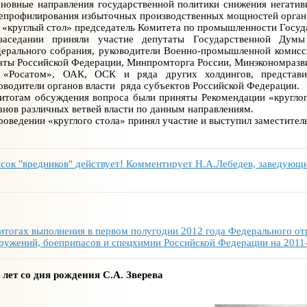
новные направления государственной политики снижения негатив
епрофилирования избыточных производственных мощностей орган
 «круглый стол» председатель Комитета по промышленности Госуд
аседании приняли участие депутаты Государственной Думы
ерального собрания, руководители Военно-промышленной комисс
аты Российской Федерации, Минпромторга России, Минэкономразв
«Росатом», ОАК, ОСК и ряда других холдингов, представи
оводители органов власти ряда субъектов Российской Федерации.
итогам обсуждения вопроса были приняты Рекомендации «круглог
анов различных ветвей власти по данным направлениям.
роведении «круглого стола» принял участие и выступил заместите
сок "вредников" действует! Комментирует Н.А.Лебедев, заведую
итогах выполнения в первом полугодии 2012 года Федерального о
ружений, боеприпасов и спецхимии Российской Федерации на 2011
 лет со дня рождения С.А. Зверева