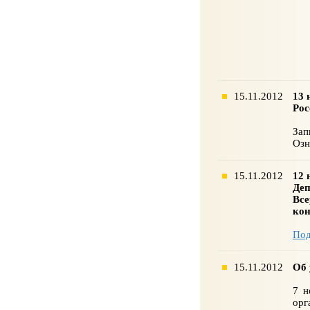
15.11.2012
13 
Рос
Зап
Озн
15.11.2012
12 
Деп
Все
кон
По
15.11.2012
Об 
7 н
орг