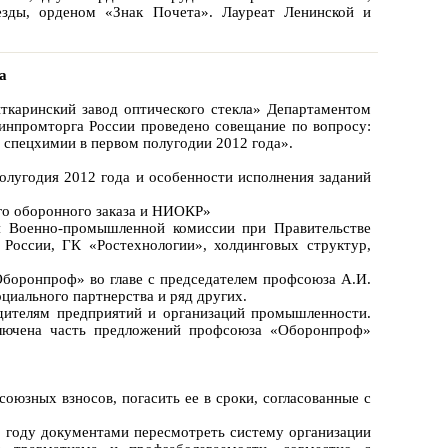
езды, орденом «Знак Почета». Лауреат Ленинской и
а
Лыткаринский завод оптического стекла» Департаментом
нпромторга России проведено совещание по вопросу:
спецхимии в первом полугодии 2012 года».
олугодия 2012 года и особенности исполнения заданий
ого оборонного заказа и НИОКР»
я Военно-промышленной комиссии при Правительстве
оссии, ГК «Ростехнологии», холдинговых структур,
Оборонпроф» во главе с председателем профсоюза А.И.
циального партнерства и ряд других.
дителям предприятий и организаций промышленности.
ключена часть предложений профсоюза «Оборонпроф»
юзных взносов, погасить ее в сроки, согласованные с
 году документами пересмотреть систему организации