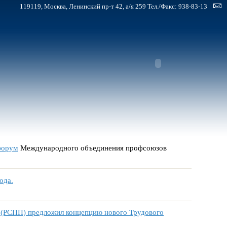
119119, Москва, Ленинский пр-т 42, а/я 259 Тел./Факс: 938-83-13
форум
Международного объединения профсоюзов
ода.
 (РСПП) предложил концепцию нового Трудового