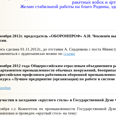
ракетных войск и ар
Желаю стабильной работы на благо Родины, здо
ноября 2012г. председатель «ОБОРОНПРОФ» А.И. Чекменёв вы
сии.
ись сделана 01.11.2012г., до отставки А. Сердюкова с поста Минис
акомиться с аудиозаписью можно по
ссылке
ноября 2012 года Общероссийским отраслевым объединением р
артаментом промышленности обычных вооружений, боеприпас
российским профсоюзом работников оборонной промышленност
курса «Лучшее предприятие (организация) по работе в системе
дробно
участии в заседании «круглого стола» в Государственной Дум
оября с.г. Комитетом по промышленности Государственной Дум
анизован и проведен «круглый стол» на тему: