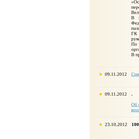
«Ос
пер
Вел
В з
Фед
пал
ГК 
рук
По 
орг
В п
09.11.2012
Спи
09.11.2012
.
Об 
воо
23.10.2012
100