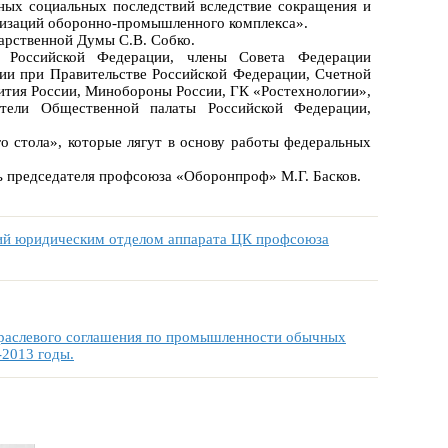
ных социальных последствий вследствие сокращения и
изаций оборонно-промышленного комплекса».
арственной Думы С.В. Собко.
 Российской Федерации, члены Совета Федерации
ии при Правительстве Российской Федерации, Счетной
ития России, Минобороны России, ГК «Ростехнологии»,
тели Общественной палаты Российской Федерации,
о стола», которые лягут в основу работы федеральных
ль председателя профсоюза «Оборонпроф» М.Г. Басков.
щий юридическим отделом аппарата ЦК профсоюза
траслевого соглашения по промышленности обычных
-2013 годы.