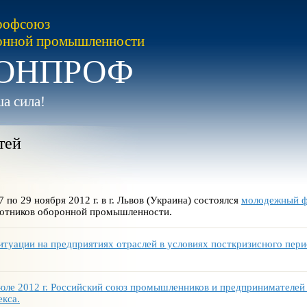
рофсоюз
онной промышленности
ОНПРОФ
а сила!
тей
7 по 29 ноября 2012 г. в г. Львов (Украина) состоялся
молодежный 
отников оборонной промышленности.
итуации на предприятиях отраслей в условиях посткризисного пери
юле 2012 г. Российский союз промышленников и предпринимателей
екса.