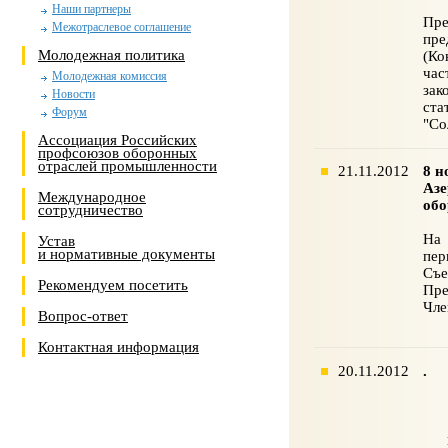
Наши партнеры
Пре
Межотраслевое соглашение
пре
Молодежная политика
(Ко
час
Молодежная комиссия
зак
Новости
ста
Форум
"Со
Ассоциация Российских
профсоюзов оборонных
отраслей промышленности
21.11.2012
8 н
Азе
Международное
об
сотрудничество
На 
Устав
и нормативные документы
пер
Съе
Рекомендуем посетить
Пре
Чле
Вопрос-ответ
Контактная информация
20.11.2012
.