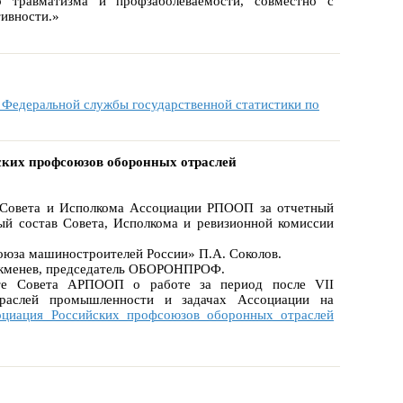
о травматизма и профзаболеваемости, совместно с
ивности.»
 Федеральной службы государственной статистики по
йских профсоюзов оборонных отраслей
и Совета и Исполкома Ассоциации РПООП за отчетный
ый состав Совета, Исполкома и ревизионной комиссии
оюза машиностроителей России» П.А. Соколов.
Чекменев, председатель ОБОРОНПРОФ.
те Совета АРПООП о работе за период после VII
раслей промышленности и задачах Ассоциации на
оциация Российских профсоюзов оборонных отраслей