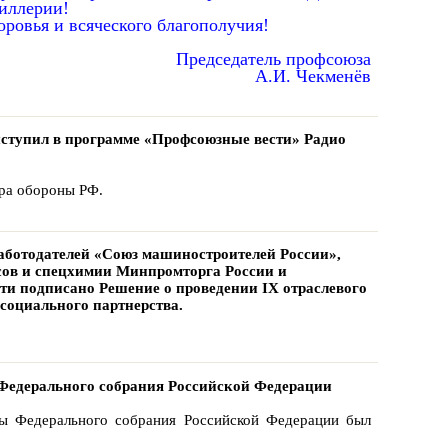
тиллерии!
ровья и всяческого благополучия!
Председатель профсоюза
А.И. Чекменёв
ступил в программе «Профсоюзные вести» Радио
тра обороны РФ.
аботодателей «Союз машиностроителей России»,
ов и спецхимии Минпромторга России и
и подписано Решение о проведении IX отраслевого
 социального партнерства.
е Федерального собрания Российской Федерации
ы Федерального собрания Российской Федерации был