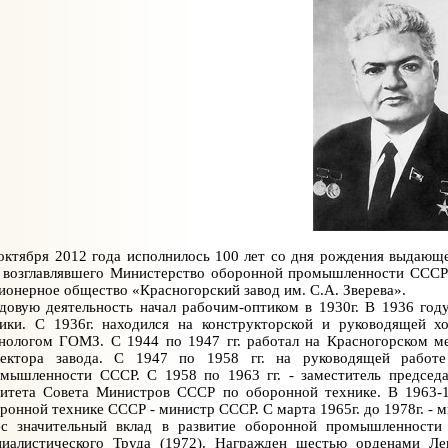
октября 2012 года исполнилось 100 лет со дня рождения выдающег
 возглавлявшего Министерство оборонной промышленности СССР 
ионерное общество «Красногорский завод им. С.А. Зверева».
довую деятельность начал рабочим-оптиком в 1930г. В 1936 год
ики. С 1936г. находился на конструкторской и руководящей хо
нологом ГОМЗ. С 1944 по 1947 гг. работал на Красногорском м
ректора завода. С 1947 по 1958 гг. на руководящей работ
мышленности СССР. С 1958 по 1963 гг. - заместитель председат
итета Совета Министров СССР по оборонной технике. В 1963-19
ронной технике СССР - министр СССР. С марта 1965г. до 1978г. 
с значительный вклад в развитие оборонной промышленности
иалистического Труда (1972). Награжден шестью орденами Ле