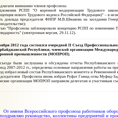
длагаем вниманию членов профсоюза:
дложения РСПП "О коренной модернизации Трудового законод
нцепция нового Трудового кодекса Российской Федерации)" – в нез
ть доклада председателя ФНПР М.В.Шмакова на заседании Генер
онодательстве);
тью "Профсоюзы заблокировали концепцию РСПП по изменению Тр
лидарность" (электронная версия, 29.11.12).
оября 2012 года состоялся очередной II Съезд Профессиональ
рбайджанской Республики, членской организации Международ
оронной промышленности (МОПРОП).
съезде были заслушаны и обсуждены отчеты Республиканского 
иод 2007-2012 гг., определены основные направления работы на п
зд избрал новый состав Республиканского комитета и Ревизионной
дседателем Профсоюза вновь избран Руфат Гамид оглы Муфид-За
нские организации МОПРОП направили делегатам и участникам съе
От имени Всероссийского профсоюза работников обор
поздравляю руководство, коллективы предприятий и пр