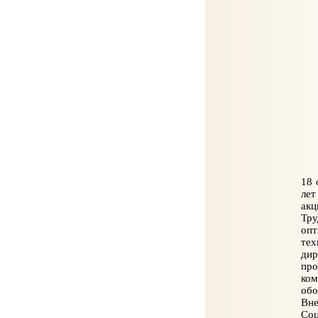
18 
лет
акц
Тру
опт
тех
ди
про
ком
обо
Вне
Соц