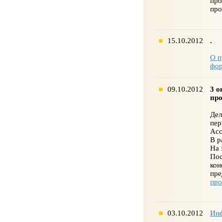
пр
про
15.10.2012
.
О п
фо
09.10.2012
3 о
пр
Дел
пер
Асс
В р
На 
По
ко
пр
пр
03.10.2012
Инф