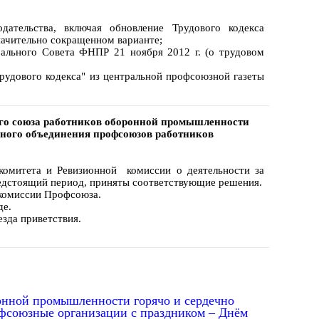
ательства, включая обновление Трудового кодекса
начительно сокращенном варианте;
ального Совета ФНПР 21 ноября 2012 г. (о трудовом
удового кодекса" из центральной профсоюзной газеты
ного союза работников оборонной промышленности
ного объединения профсоюзов работников
комитета и Ревизионной комиссии о деятельности за
редстоящий период, приняты соответствующие решения.
 комиссии Профсоюза.
де.
зда приветствия.
онной промышленности горячо и сердечно
офсоюзные организации с праздником – Днём