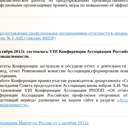
офилактической работы по предупреждению производственног
фсоюзными организациями принять меры по повышению её эффект
редоставлении профсоюзными организациями отчетности в органы
рме № 1-АНО (письмо ФНПР)
ктября 2012г. состоялась VIII Конференция Ассоциации Росси
омышленности.
егаты Конференции заслушали и обсудили отчет о деятельност
иод, отчет Ревизионной комиссии Ассоциации,сформировали нов
оциации.
аботе Конференции принял участие руководитель департамента «С
заседании Совета председателем Ассоциации вновь избран А.И. 
становление VIII Конференции Ассоциации РПООП «Об отчё
нференции Ассоциации Российских профсоюзов оборонных от
едстоящий период» размещено на нашем сайте в разделе
«Асс
омышленности»
.
ормация Минтруда России от 1 октября 2012г.