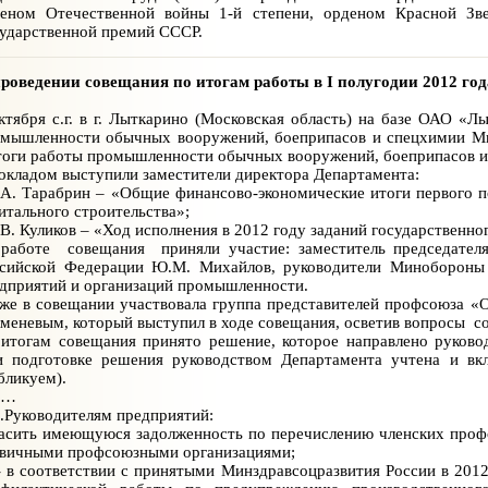
еном Отечественной войны 1-й степени, орденом Красной Зв
ударственной премий СССР.
роведении совещания по итогам работы в I полугодии 2012 год
ктября с.г. в г. Лыткарино (Московская область) на базе ОАО «
мышленности обычных вооружений, боеприпасов и спецхимии Ми
оги работы промышленности обычных вооружений, боеприпасов и 
окладом выступили заместители директора Департамента:
.А. Тарабрин – «Общие финансово-экономические итоги первого п
итального строительства»;
.В. Куликов – «Ход исполнения в 2012 году заданий государственн
аботе совещания приняли участие: заместитель председател
сийской Федерации Ю.М. Михайлов, руководители Минобороны Р
дприятий и организаций промышленности.
же в совещании участвовала группа представителей профсоюза «
меневым, который выступил в ходе совещания, осветив вопросы со
итогам совещания принято решение, которое направлено руково
 подготовке решения руководством Департамента учтена и в
бликуем).
…
уководителям предприятий:
асить имеющуюся задолженность по перечислению членских профсо
вичными профсоюзными организациями;
 соответствии с принятыми Минздравсоцразвития России в 2012