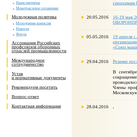
спецхимии 
Наши партнеры
Межотраслевое соглашение
Молодежная политика
20.05.2016
16-19 мая 2
ОБОРОНПР
Молодежная комиссия
Новости
Форум
05.05.2016
19 апреля с
организаци
Ассоциация Российских
профсоюзов оборонных
«Союз маши
отраслей промышленности
Международное
29.04.2016
Резюме пос
сотрудничество
В сентябр
Устав
сокращение
и нормативные документы
проводилос
Рекомендуем посетить
Члены проф
Московскую
Вопрос-ответ
Контактная информация
28.04.2016
.