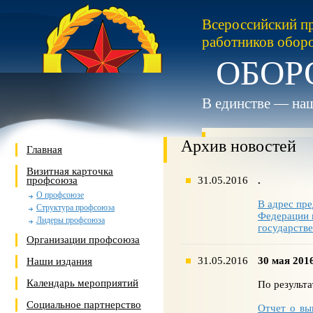
Всероссийский п
работников обор
ОБОР
В единстве — наш
Архив новостей
Главная
Визитная карточка
профсоюза
31.05.2016
.
О профсоюзе
В адрес пр
Структура профсоюза
Федерации 
Лидеры профсоюза
государств
Организации профсоюза
31.05.2016
30 мая 201
Наши издания
Календарь мероприятий
По результ
Социальное партнерство
Отчет о вы